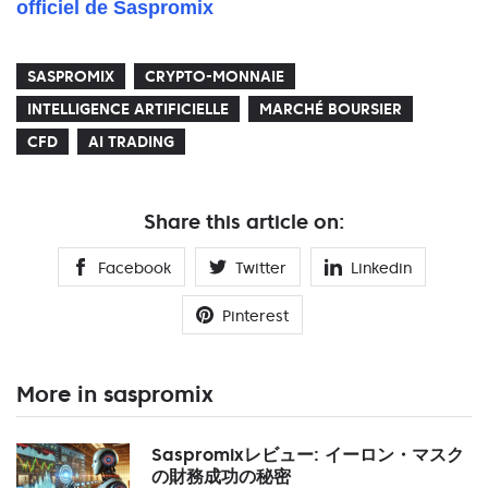
officiel de Saspromix
SASPROMIX
CRYPTO-MONNAIE
INTELLIGENCE ARTIFICIELLE
MARCHÉ BOURSIER
CFD
AI TRADING
Share this article on:
Facebook
Twitter
Linkedin
Pinterest
More in saspromix
Saspromixレビュー: イーロン・マスク
の財務成功の秘密