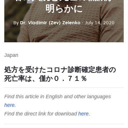
明らかに
By
Dr. Vladimir (Zev) Zelenko
- July 14, 2020
Japan
処方を受けたコロナ診断確定患者の
死亡率は、僅か０．７１％
Find this article in English and other languages
here
.
Find the direct link for download
here
.