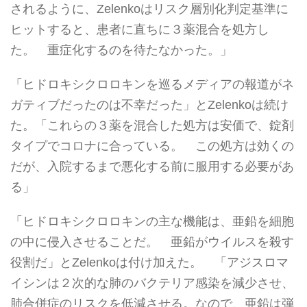
されるように、Zelenkoはリスク層別化判定基準に
ヒットすると、患者に直ちに３薬混合を処方し
た。 重症化するのを待たなかった。」
「ヒドロキシクロロキンを巡るメディアの報道がネ
ガティブだったのは不幸だった」とZelenkoは続け
た。「これらの３薬を混合した処方は安価で、錠剤
タイプでコロナに合っている。 この処方は効くの
だが、入院するまで悪化する前に服用する必要があ
る」
「ヒドロキシクロロキンの主な機能は、亜鉛を細胞
の中に侵入させることだ。 亜鉛がウイルスを殺す
役割だ」とZelenkoは付け加えた。 「アジスロマ
イシンは２次的な肺のバクテリア感染を減少させ、
肺合併症のリスクを低減させる。なので、亜鉛は弾