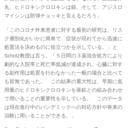
丸、ヒドロキシクロロキンは銃、そして、アジスロ
マイシンは防弾チョッキと言えるだろう」
「このコロナ外来患者に対する最初の研究は、リス
ク層別化がいかに簡単で、症状が現れてから迅速に
処置法を決めるのに役立つかを示している。」と
Scholz教授は言う。「５日間の３薬混合処方により
劇的な入院率と死亡率低減が達成され、心臓に対す
る副作用は処置を行わなかった一般の場合と比べて
も皆無であった。 この結果の重大性は、早期に低
用量のヒドロキシクロロキンを亜鉛との組み合わせ
で用いることの重要性を示している。 このデータ
は現在進行中のパンデミックへの対応方針や将来の
治験に用いることができる。」