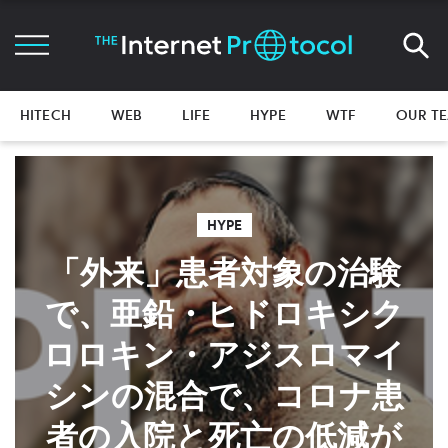
HITECH
WEB
LIFE
HYPE
WTF
OUR T
HYPE
「外来」患者対象の治験
で、亜鉛・ヒドロキシク
ロロキン・アジスロマイ
シンの混合で、コロナ患
者の入院と死亡の低減が